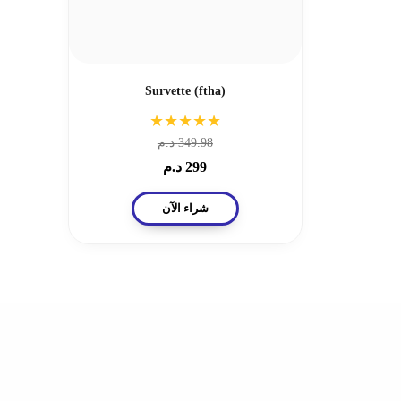
Survette (ftha)
★★★★★
349.98
د.م
299
د.م
شراء الآن