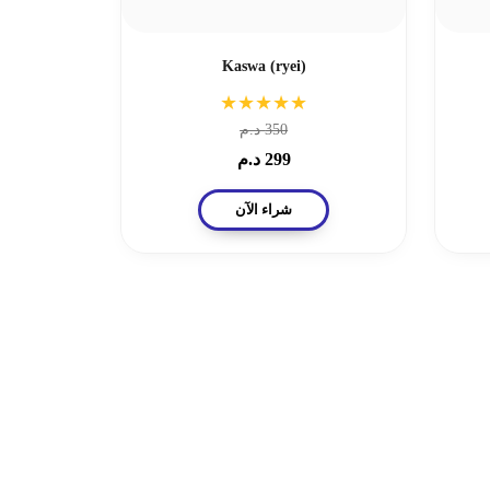
Kaswa (ryei)
★★★★★
350
د.م
299
د.م
شراء الآن